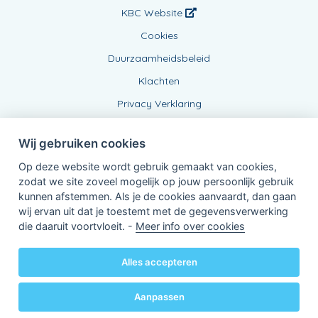
KBC Website
Cookies
Duurzaamheidsbeleid
Klachten
Privacy Verklaring
Wij gebruiken cookies
Op deze website wordt gebruik gemaakt van cookies,
zodat we site zoveel mogelijk op jouw persoonlijk gebruik
kunnen afstemmen. Als je de cookies aanvaardt, dan gaan
wij ervan uit dat je toestemt met de gegevensverwerking
Verbonden Agent, BE0833798043
die daaruit voortvloeit. -
Meer info over cookies
van KBC Verzekeringen nv
Professor Roger Van Overstraetenplein 2
3000 Leuven - Belgie
Alles accepteren
BTW BE 0403.552.563 - RPR Leuven
Powered by
KBC-Agent
(
versie 3.21.0
)
Bene.be
© 2026 alle rechten voorbehouden
Aanpassen