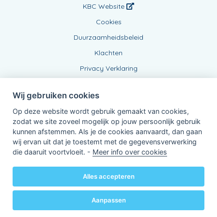
KBC Website
Cookies
Duurzaamheidsbeleid
Klachten
Privacy Verklaring
Wij gebruiken cookies
Op deze website wordt gebruik gemaakt van cookies,
zodat we site zoveel mogelijk op jouw persoonlijk gebruik
kunnen afstemmen. Als je de cookies aanvaardt, dan gaan
wij ervan uit dat je toestemt met de gegevensverwerking
Verbonden Agent, BE0833798043
die daaruit voortvloeit. -
Meer info over cookies
van KBC Verzekeringen nv
Professor Roger Van Overstraetenplein 2
3000 Leuven - Belgie
Alles accepteren
BTW BE 0403.552.563 - RPR Leuven
Powered by
KBC-Agent
(
versie 3.21.0
)
Bene.be
© 2026 alle rechten voorbehouden
Aanpassen