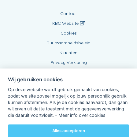
Contact
KBC Website
Cookies
Duurzaamheidsbeleid
Klachten
Privacy Verklaring
Wij gebruiken cookies
Op deze website wordt gebruik gemaakt van cookies,
zodat we site zoveel mogelijk op jouw persoonlijk gebruik
kunnen afstemmen. Als je de cookies aanvaardt, dan gaan
wij ervan uit dat je toestemt met de gegevensverwerking
Verbonden Agent, BE0833798043
die daaruit voortvloeit. -
Meer info over cookies
van KBC Verzekeringen nv
Professor Roger Van Overstraetenplein 2
3000 Leuven - Belgie
Alles accepteren
BTW BE 0403.552.563 - RPR Leuven