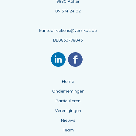
9880 Aalter
09 374 24 02
kantoor.kiekens@verz.kbc.be
BE0833798043
Home
Ondernemingen
Particulieren
Verenigingen
Nieuws
Team