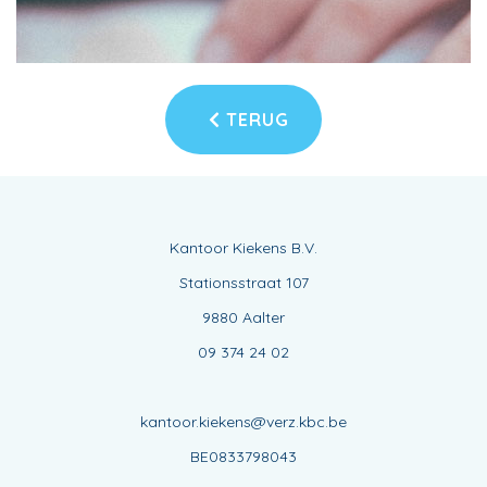
TERUG
Kantoor Kiekens B.V.
Stationsstraat 107
9880 Aalter
09 374 24 02
kantoor.kiekens@verz.kbc.be
BE0833798043