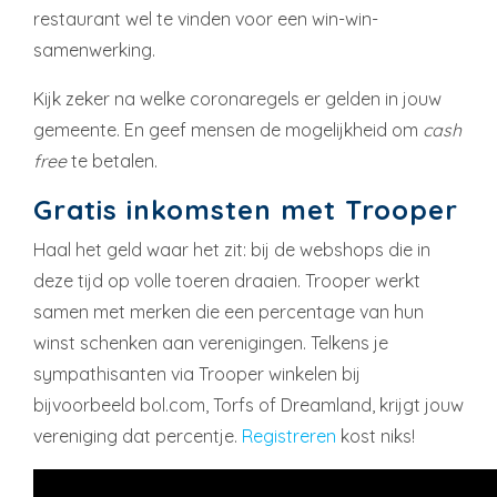
restaurant wel te vinden voor een win-win-
samenwerking.
Kijk zeker na welke coronaregels er gelden in jouw
gemeente. En geef mensen de mogelijkheid om
cash
free
te betalen.
Gratis inkomsten met Trooper
Haal het geld waar het zit: bij de webshops die in
deze tijd op volle toeren draaien. Trooper werkt
samen met merken die een percentage van hun
winst schenken aan verenigingen. Telkens je
sympathisanten via Trooper winkelen bij
bijvoorbeeld bol.com, Torfs of Dreamland, krijgt jouw
vereniging dat percentje.
Registreren
kost niks!