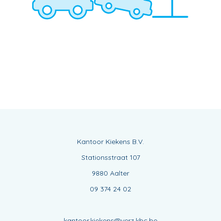
Kantoor Kiekens B.V.
Stationsstraat 107
9880 Aalter
09 374 24 02
kantoor.kiekens@verz.kbc.be