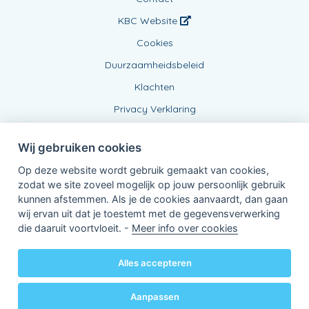
KBC Website
Cookies
Duurzaamheidsbeleid
Klachten
Privacy Verklaring
Wij gebruiken cookies
Op deze website wordt gebruik gemaakt van cookies,
zodat we site zoveel mogelijk op jouw persoonlijk gebruik
kunnen afstemmen. Als je de cookies aanvaardt, dan gaan
wij ervan uit dat je toestemt met de gegevensverwerking
Verbonden Agent, BE0833798043
die daaruit voortvloeit. -
Meer info over cookies
van KBC Verzekeringen nv
Professor Roger Van Overstraetenplein 2
3000 Leuven - Belgie
Alles accepteren
BTW BE 0403.552.563 - RPR Leuven
Powered by
KBC-Agent
(
versie 3.21.0
)
Bene.be
© 2026 alle rechten voorbehouden
Aanpassen