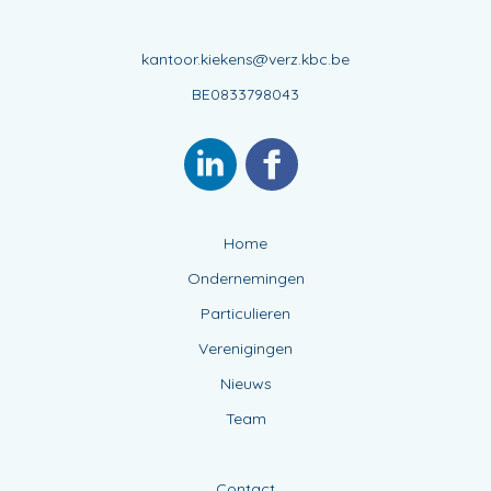
kantoor.kiekens@verz.kbc.be
BE0833798043
Home
Ondernemingen
Particulieren
Verenigingen
Nieuws
Team
Contact