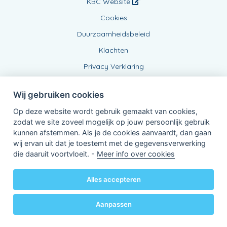
KBC Website
Cookies
Duurzaamheidsbeleid
Klachten
Privacy Verklaring
Wij gebruiken cookies
Op deze website wordt gebruik gemaakt van cookies,
zodat we site zoveel mogelijk op jouw persoonlijk gebruik
kunnen afstemmen. Als je de cookies aanvaardt, dan gaan
wij ervan uit dat je toestemt met de gegevensverwerking
Verbonden Agent, BE0833798043
die daaruit voortvloeit. -
Meer info over cookies
van KBC Verzekeringen nv
Professor Roger Van Overstraetenplein 2
3000 Leuven - Belgie
Alles accepteren
BTW BE 0403.552.563 - RPR Leuven
Powered by
KBC-Agent
(
versie 3.21.0
)
Bene.be
© 2026 alle rechten voorbehouden
Aanpassen