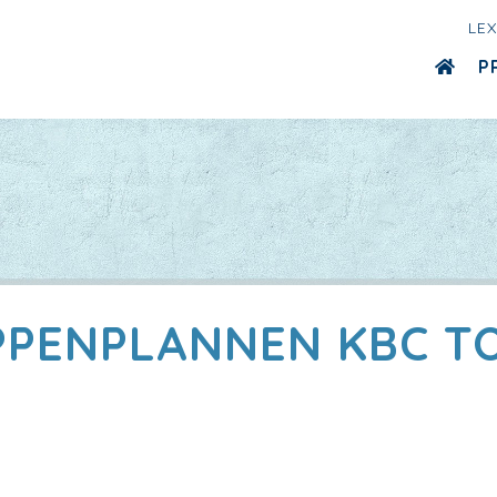
LE
P
PPENPLANNEN KBC T