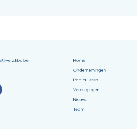
ns@verz.kbc.be
Home
3
Ondernemingen
Particulieren
Verenigingen
Nieuws
Team