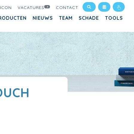
XICON
VACATURES
CONTACT
4
RODUCTEN
NIEUWS
TEAM
SCHADE
TOOLS
OUCH