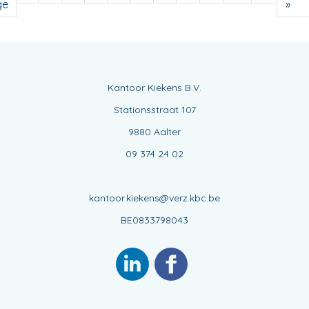
ge
»
Kantoor Kiekens B.V.
Stationsstraat 107
9880 Aalter
09 374 24 02
kantoor.kiekens@verz.kbc.be
BE0833798043