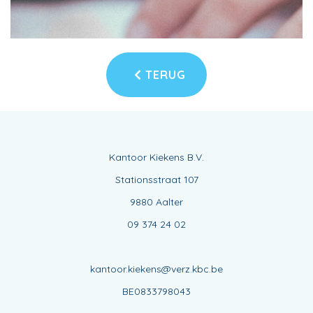
TERUG
Kantoor Kiekens B.V.
Stationsstraat 107
9880 Aalter
09 374 24 02
kantoor.kiekens@verz.kbc.be
BE0833798043