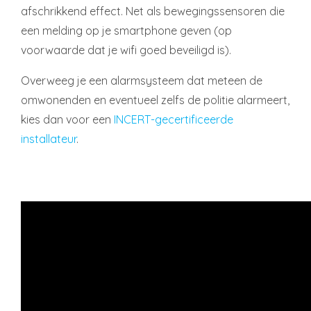
afschrikkend effect. Net als bewegingssensoren die
een melding op je smartphone geven (op
voorwaarde dat je wifi goed beveiligd is).
Overweeg je een alarmsysteem dat meteen de
omwonenden en eventueel zelfs de politie alarmeert,
kies dan voor een
INCERT-gecertificeerde
installateur
.