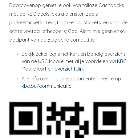
Daarbovenop geniet je ook van talloze Cashbacks
met de KBC deals, extra diensten zoals
parkeertickets, trein, tram -en bustickets, en voor de
echte voetballiefhebbers; Goal Alert: mis geen enkel
doelpunt van de Belgische competitie.
Bekijk zeker eens het kort en bondig overzicht
van de KBC Mobile met al je voordelen via
KBC
Mobile kort en overzichtelijk
Alle info over digitale documenten lees je op
kbc.be/communicatie.