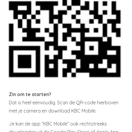
Zin om te starten?
Dat is heel eenvoudig. Scan de QR-code hierboven
met je camera en download KBC Mobile.
Je kan de app “KBC Mobile” ook rechtstreeks
downloaden uit de Google Play Store of Apple App