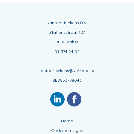
Kantoor Kiekens B.V.
Stationsstraat 107
9880 Aalter
09 374 24 02
kantoor.kiekens@verz.kbc.be
BE0833798043
Home
Ondernemingen