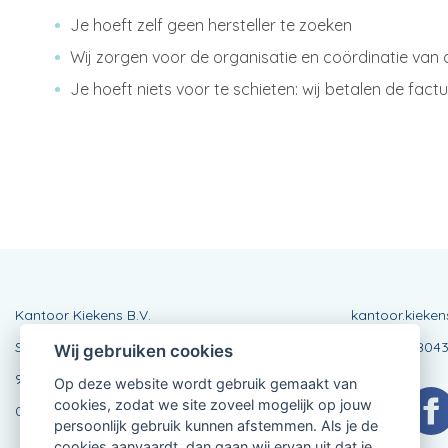
Je hoeft zelf geen hersteller te zoeken
Wij zorgen voor de organisatie en coördinatie van
Je hoeft niets voor te schieten: wij betalen de fact
Kantoor Kiekens B.V.
kantoor.kieke
Stationsstraat 107
BE083379804
Wij gebruiken cookies
9880 Aalter
Op deze website wordt gebruik gemaakt van
cookies, zodat we site zoveel mogelijk op jouw
09 374 24 02
persoonlijk gebruik kunnen afstemmen. Als je de
cookies aanvaardt, dan gaan wij ervan uit dat je