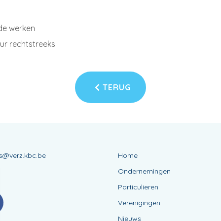
 de werken
uur rechtstreeks
TERUG
ns@verz.kbc.be
Home
3
Ondernemingen
Particulieren
Verenigingen
Nieuws