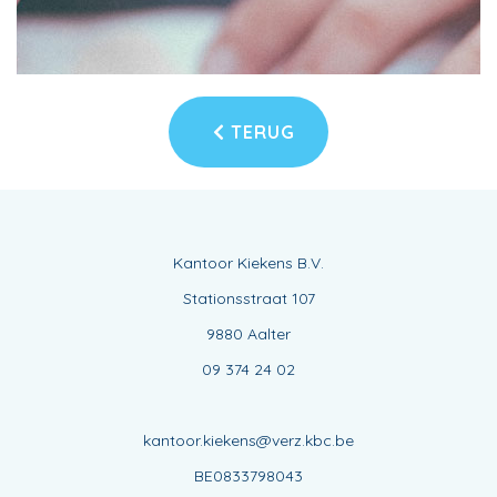
TERUG
Kantoor Kiekens B.V.
Stationsstraat 107
9880 Aalter
09 374 24 02
kantoor.kiekens@verz.kbc.be
BE0833798043