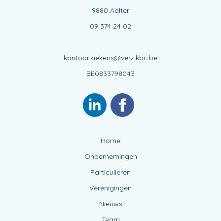
9880 Aalter
09 374 24 02
kantoor.kiekens@verz.kbc.be
BE0833798043
Home
Ondernemingen
Particulieren
Verenigingen
Nieuws
Team