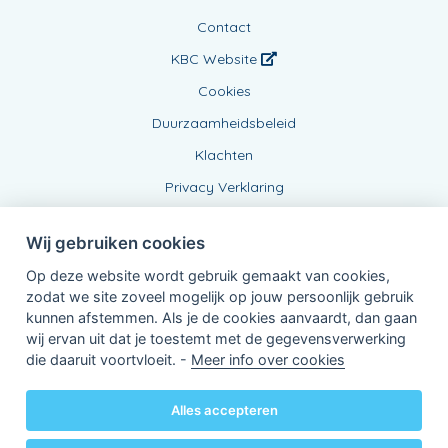
Contact
KBC Website
Cookies
Duurzaamheidsbeleid
Klachten
Privacy Verklaring
Wij gebruiken cookies
Op deze website wordt gebruik gemaakt van cookies,
zodat we site zoveel mogelijk op jouw persoonlijk gebruik
kunnen afstemmen. Als je de cookies aanvaardt, dan gaan
wij ervan uit dat je toestemt met de gegevensverwerking
Verbonden Agent, BE0833798043
die daaruit voortvloeit. -
Meer info over cookies
van KBC Verzekeringen nv
Professor Roger Van Overstraetenplein 2
3000 Leuven - Belgie
Alles accepteren
BTW BE 0403.552.563 - RPR Leuven
Powered by
KBC-Agent
(
versie 3.21.0
)