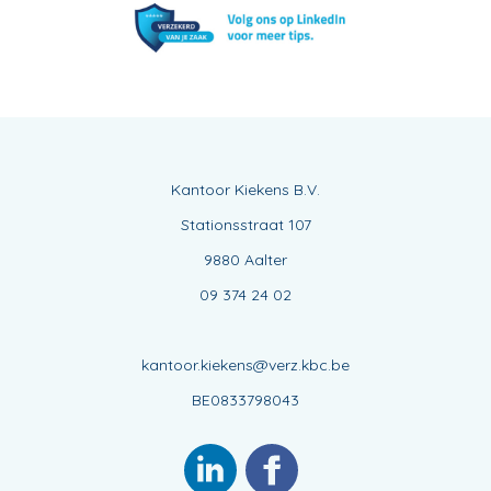
Kantoor Kiekens B.V.
Stationsstraat 107
9880 Aalter
09 374 24 02
kantoor.kiekens@verz.kbc.be
BE0833798043